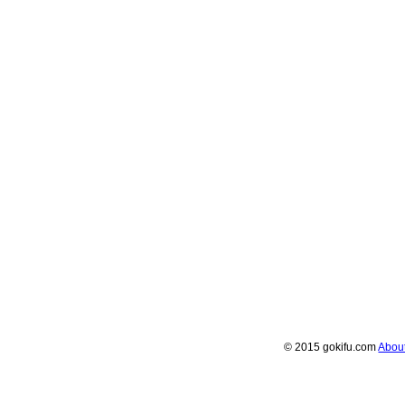
© 2015 gokifu.com
Abou