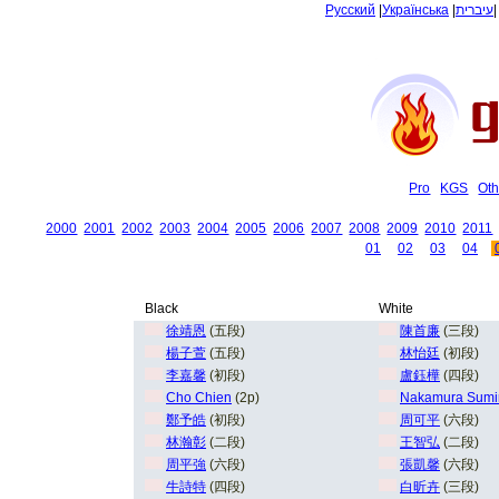
Русский
|
Українська
|
עיברית
Pro
KGS
Oth
2000
2001
2002
2003
2004
2005
2006
2007
2008
2009
2010
2011
01
02
03
04
Black
White
徐靖恩
(五段)
陳首廉
(三段)
楊子萱
(五段)
林怡廷
(初段)
李嘉馨
(初段)
盧鈺樺
(四段)
Cho Chien
(2p)
Nakamura Sumi
鄭予皓
(初段)
周可平
(六段)
林瀚彰
(二段)
王智弘
(二段)
周平強
(六段)
張凱馨
(六段)
牛詩特
(四段)
白昕卉
(三段)