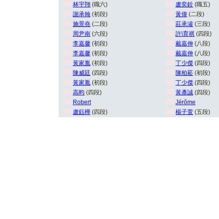
林宇翔
(職六)
盧奕銓
(職五)
謝承翰
(初段)
黃偉
(二段)
施景堯
(二段)
莊承濬
(三段)
周尹南
(六段)
許\育祺
(四段)
李嘉馨
(初段)
戴嘉伸
(八段)
李嘉馨
(初段)
戴嘉伸
(八段)
黃家胤
(初段)
丁少傑
(四段)
陳威廷
(四段)
陳柏菘
(初段)
黃家胤
(初段)
丁少傑
(四段)
高昀
(四段)
黃彥誠
(四段)
Robert
Jérôme
盧鈺樺
(四段)
楊子萱
(五段)