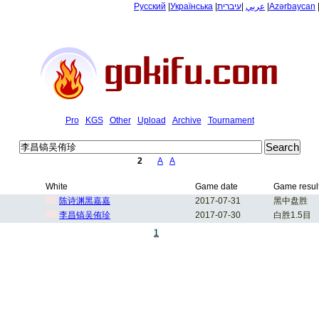
Русский
|
Українська
|
עיברית
|
عربي
|
Azərbaycan
Pro
KGS
Other
Upload
Archive
Tournament
2
A
A
White
Game date
Game resul
陈诗渊黑嘉嘉
2017-07-31
黑中盘胜
李昌镐吴侑珍
2017-07-30
白胜1.5目
1