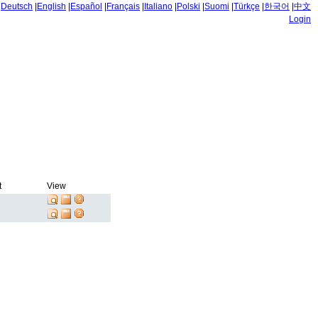
|
Deutsch
|
English
|
Español
|
Français
|
Italiano
|
Polski
|
Suomi
|
Türkçe
|
한국어
|
中文
Login
t
View