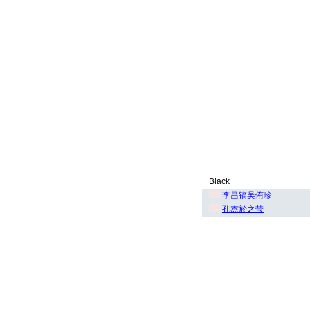
Black
李昌镐吴侑珍
孔杰於之莹