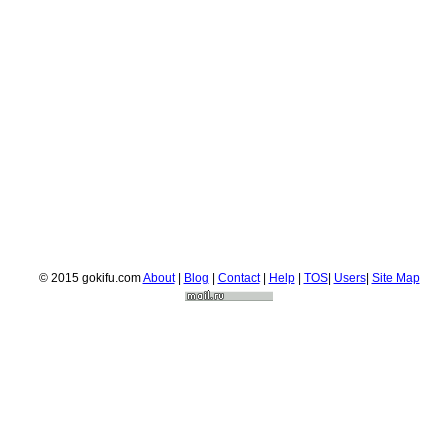
© 2015 gokifu.com
About
|
Blog
|
Contact
|
Help
|
TOS
|
Users
|
Site Map