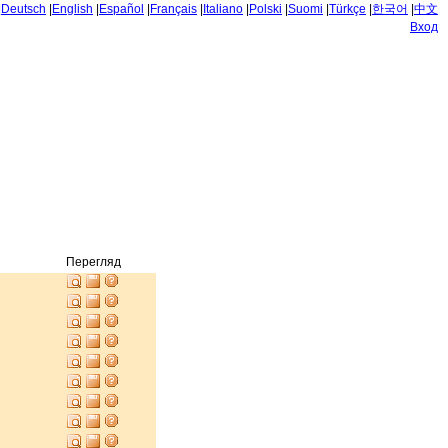
|
Deutsch
|
English
|
Español
|
Français
|
Italiano
|
Polski
|
Suomi
|
Türkçe
|
한국어
|
中文
Вход
Перегляд