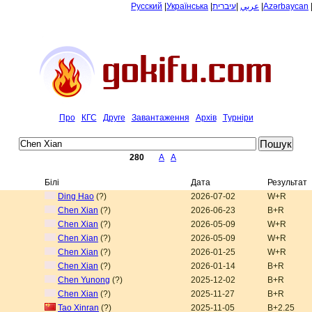
Русский
|
Українська
|
עיברית
|
عربي
|
Azərbaycan
Про
КГС
Друге
Завантаження
Архiв
Tурнiри
280
A
A
Білі
Дата
Результат
Ding Hao
(?)
2026-07-02
W+R
Chen Xian
(?)
2026-06-23
B+R
Chen Xian
(?)
2026-05-09
W+R
Chen Xian
(?)
2026-05-09
W+R
Chen Xian
(?)
2026-01-25
W+R
Chen Xian
(?)
2026-01-14
B+R
Chen Yunong
(?)
2025-12-02
B+R
Chen Xian
(?)
2025-11-27
B+R
Tao Xinran
(?)
2025-11-05
B+2.25