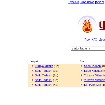
Русский
|
Українська
|
עיברית
Про
КГС
Дру
Чорні
Білі
Furuya Yutaka
(8p)
Saito Tadashi
(8
Saito Tadashi
(9p)
Kubo Katsuaki
(
Saito Tadashi
(8p)
Yukawa Mitsuhi
Saito Tadashi
(8p)
Yukawa Mitsuhi
Saito Tadashi
(4p)
Kin Pyon Min
(1