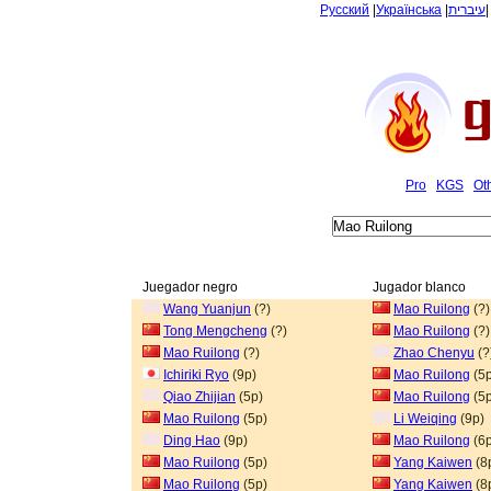
Русский
|
Українська
|
עיברית
Pro
KGS
Ot
Juegador negro
Jugador blanco
Wang Yuanjun
(?)
Mao Ruilong
(?)
Tong Mengcheng
(?)
Mao Ruilong
(?)
Mao Ruilong
(?)
Zhao Chenyu
(?
Ichiriki Ryo
(9p)
Mao Ruilong
(5p
Qiao Zhijian
(5p)
Mao Ruilong
(5p
Mao Ruilong
(5p)
Li Weiqing
(9p)
Ding Hao
(9p)
Mao Ruilong
(6p
Mao Ruilong
(5p)
Yang Kaiwen
(8
Mao Ruilong
(5p)
Yang Kaiwen
(8