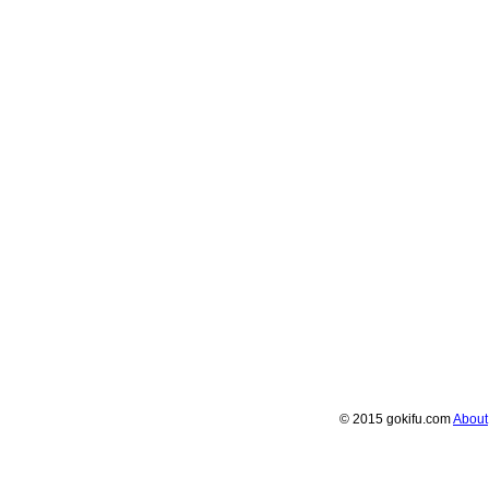
© 2015 gokifu.com
About