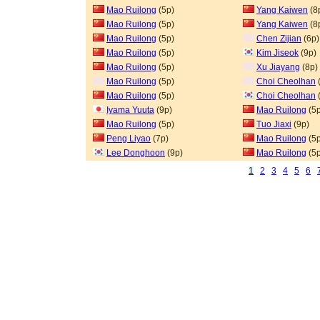
Mao Ruilong
(5p)
Yang Kaiwen
(8
Mao Ruilong
(5p)
Yang Kaiwen
(8
Mao Ruilong
(5p)
Chen Zijian
(6p)
Mao Ruilong
(5p)
Kim Jiseok
(9p)
Mao Ruilong
(5p)
Xu Jiayang
(8p)
Mao Ruilong
(5p)
Choi Cheolhan
Mao Ruilong
(5p)
Choi Cheolhan
Iyama Yuuta
(9p)
Mao Ruilong
(5p
Mao Ruilong
(5p)
Tuo Jiaxi
(9p)
Peng Liyao
(7p)
Mao Ruilong
(5p
Lee Donghoon
(9p)
Mao Ruilong
(5p
1
2
3
4
5
6