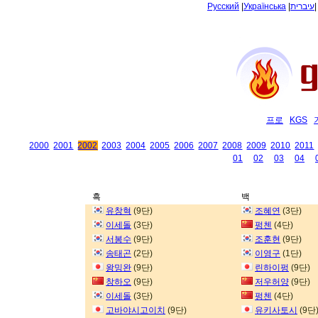
Русский
|
Українська
|
עיברית
프로
KGS
2000
2001
2002
2003
2004
2005
2006
2007
2008
2009
2010
2011
01
02
03
04
흑
백
유창혁
(9단)
조혜연
(3단)
이세돌
(3단)
펑첸
(4단)
서봉수
(9단)
조훈현
(9단)
송태곤
(2단)
이영구
(1단)
왕밍완
(9단)
린하이펑
(9단)
창하오
(9단)
저우허양
(9단)
이세돌
(3단)
펑첸
(4단)
고바야시고이치
(9단)
유키사토시
(9단