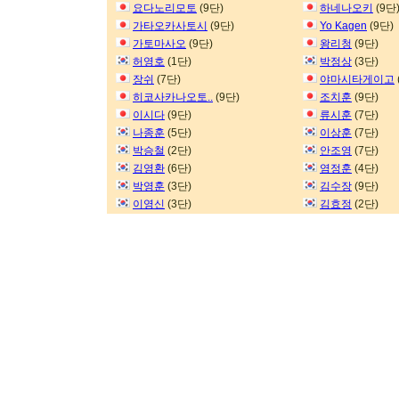
요다노리모토
(9단)
하네나오키
(9단
가타오카사토시
(9단)
Yo Kagen
(9단)
가토마사오
(9단)
왕리청
(9단)
허영호
(1단)
박정상
(3단)
장쉬
(7단)
야마시타게이고
히코사카나오토..
(9단)
조치훈
(9단)
이시다
(9단)
류시훈
(7단)
나종훈
(5단)
이상훈
(7단)
박승철
(2단)
안조영
(7단)
김영환
(6단)
염정훈
(4단)
박영훈
(3단)
김수장
(9단)
이영신
(3단)
김효정
(2단)