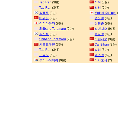
Tao Ran
(3단)
리허
(5단)
Tao Ran
(3단)
리허
(5단)
강동윤
(9단)
Motoki Katsuya
미위팅
(9단)
변상일
(9단)
이야마유타
(9단)
신민준
(9단)
Shibano Toramaru
(9단)
리엔샤오
(9단)
김지석
(9단)
쉬자양
(8단)
Shibano Toramaru
(9단)
리엔샤오
(9단)
차오요우인
(3단)
Cai Bihan
(3단)
Tao Ran
(3단)
리허
(5단)
오유진
(6단)
위즈잉
(6단)
루이나이웨이
(9단)
리샤오시
(?)