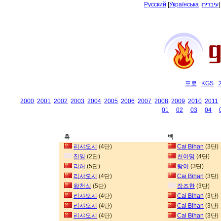
Русский
|
Українська
|
עיברית
프로
KGS
2000
2001
2002
2003
2004
2005
2006
2007
2008
2009
2010
2011
01
02
03
04
흑
백
리샤오시
(4단)
Cai Bihan
(3단)
잔잉
(2단)
천이밍
(4단)
리허
(5단)
탕이
(3단)
리샤오시
(4단)
Cai Bihan
(3단)
왕천싱
(5단)
장즈한
(3단)
리샤오시
(4단)
Cai Bihan
(3단)
리샤오시
(4단)
Cai Bihan
(3단)
리샤오시
(4단)
Cai Bihan
(3단)