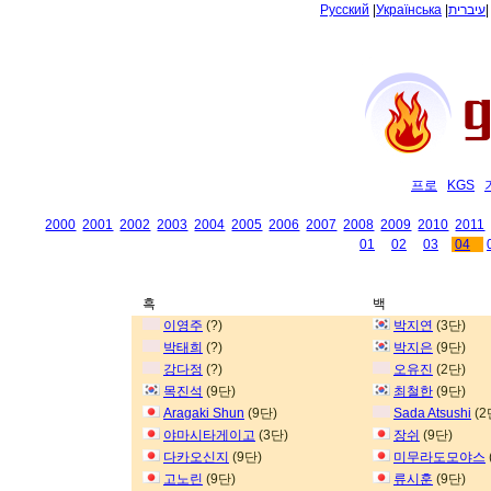
Русский
|
Українська
|
עיברית
프로
KGS
2000
2001
2002
2003
2004
2005
2006
2007
2008
2009
2010
2011
01
02
03
04
흑
백
이영주
(?)
박지연
(3단)
박태희
(?)
박지은
(9단)
강다정
(?)
오유진
(2단)
목진석
(9단)
최철한
(9단)
Aragaki Shun
(9단)
Sada Atsushi
(2
야마시타게이고
(3단)
장쉬
(9단)
다카오신지
(9단)
미무라도모야스
고노린
(9단)
류시훈
(9단)