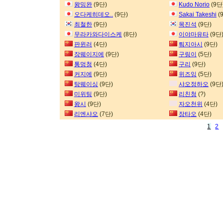
왕밍완
(9단)
Kudo Norio
(9단
오다케히데오..
(9단)
Sakai Takeshi
(
최철한
(9단)
목진석
(9단)
무라카와다이스케
(8단)
이야마유타
(9단
판윈러
(4단)
퉈지아시
(9단)
장웨이지에
(9단)
구링이
(5단)
통멍청
(4단)
구리
(9단)
커지에
(9단)
위즈잉
(5단)
탕웨이싱
(9단)
샤오정하오
(9단
미위팅
(9단)
리친청
(?)
왕시
(9단)
자오천위
(4단)
리엔샤오
(7단)
장타오
(4단)
1
2