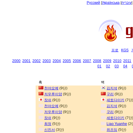
Русский
|
Українська
|
עיברית
프로
KGS
2000
2001
2002
2003
2004
2005
2006
2007
2008
2009
2010
2011
01
02
03
04
흑
백
천야오예
(9단)
김지석
(9단)
저우루이양
(9단)
구리
(9단)
장쉬
(9단)
세토다이키
(7단
천야오예
(9단)
김지석
(9단)
저우루이양
(9단)
구리
(9단)
장쉬
(9단)
세토다이키
(7단
최정
(5단)
Liao Yuanhe
(2
신진서
(3단)
위즈잉
(5단)