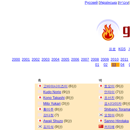
Русский
|
Українська
|
עיברית
프로
KGS
2000
2001
2002
2003
2004
2005
2006
2007
2008
2009
2010
2011
01
02
03
04
흑
백
고바야시이즈미
(6단)
토모미
(9단)
Kudo Norio
(9단)
안자이
(7단)
Kono Takashi
(8단)
조선진
(9단)
Mito Yukari
(3단)
요시다미카
(8단
황이주
(8단)
Shibano Torama
강다정
(?)
오정아
(3단)
Awaji Shuzo
(9단)
Sanno Hirotaka
김지석
(9단)
커지에
(9단)