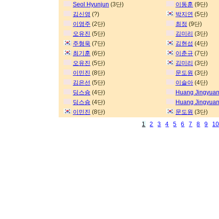
Seol Hyunjun
(3단)
이동훈
(9단)
김신영
(?)
박지연
(5단)
이영주
(2단)
최정
(9단)
오유진
(5단)
김미리
(3단)
주형욱
(7단)
김현섭
(4단)
최기훈
(6단)
이춘규
(7단)
오유진
(5단)
김미리
(3단)
이민진
(8단)
문도원
(3단)
김은선
(5단)
이슬아
(4단)
딩스슝
(4단)
Huang Jingyua
딩스슝
(4단)
Huang Jingyua
이민진
(8단)
문도원
(3단)
1
2
3
4
5
6
7
8
9
1