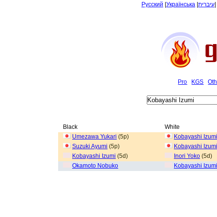
Русский
|
Українська
|
עיברית
Pro
KGS
Oth
Black
White
Umezawa Yukari
(5p)
Kobayashi Izum
Suzuki Ayumi
(5p)
Kobayashi Izum
Kobayashi Izumi
(5d)
Inori Yoko
(5d)
Okamoto Nobuko
Kobayashi Izum