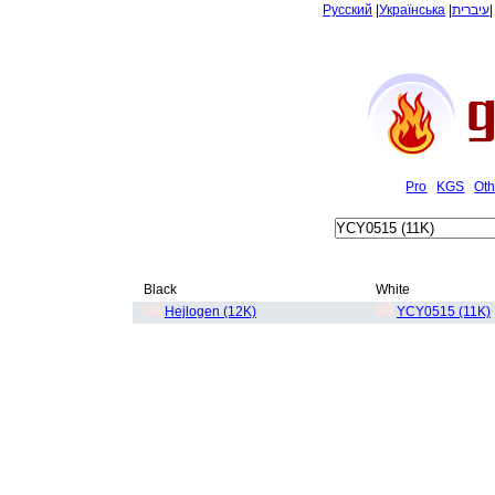
Русский
|
Українська
|
עיברית
Pro
KGS
Oth
Black
White
Hejlogen (12K)
YCY0515 (11K)