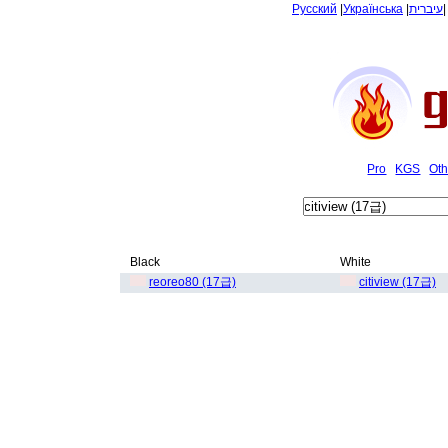
Русский
|
Українська
|
עיברית
Pro
KGS
Oth
Black
White
reoreo80 (17급)
citiview (17급)