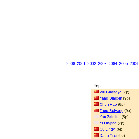
2000
2001
2002
2003
2004
2005
2006
Чорні
Wu Guangya
(7p)
Yang Dingxin
(9p)
Chen Hao
(6p)
Zhou Ruiyang
(9p)
Yan Zaiming
(5p)
Yi Lingtao
(7p)
Gu Lingyi
(6p)
Dang Yifei
(9p)