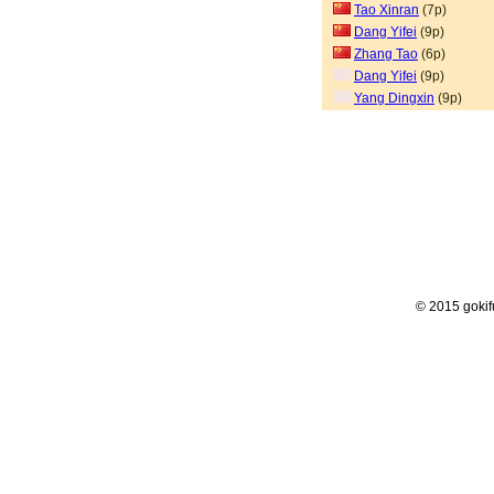
Tao Xinran
(7p)
Dang Yifei
(9p)
Zhang Tao
(6p)
Dang Yifei
(9p)
Yang Dingxin
(9p)
© 2015 goki