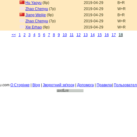
Hu Yaoyu
(8p)
2019-04-29
B+R
Zhao Chenyu
(7p)
2019-04-29
W+R
Jiang Weijie
(9p)
2019-04-29
B+R
Zhao Chenyu
(7p)
2019-04-29
W+R
Xie Erhao
(9p)
2019-04-29
W+R
<<
1
2
3
4
5
6
7
8
9
10
11
12
13
14
15
16
17
18
fu.com
О Сторiнке
|
Blog
|
Зворотний зв'язок
|
Допомога
|
Правила
|
Пользовател