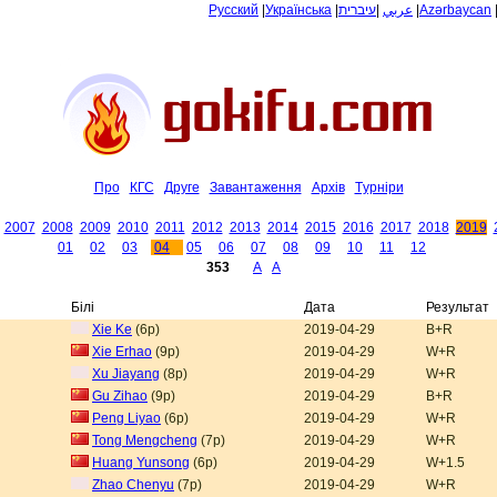
Русский
|
Українська
|
עיברית
|
عربي
|
Azərbaycan
Про
КГС
Друге
Завантаження
Архiв
Tурнiри
2007
2008
2009
2010
2011
2012
2013
2014
2015
2016
2017
2018
2019
01
02
03
04
05
06
07
08
09
10
11
12
353
A
A
Білі
Дата
Результат
Xie Ke
(6p)
2019-04-29
B+R
Xie Erhao
(9p)
2019-04-29
W+R
Xu Jiayang
(8p)
2019-04-29
W+R
Gu Zihao
(9p)
2019-04-29
B+R
Peng Liyao
(6p)
2019-04-29
W+R
Tong Mengcheng
(7p)
2019-04-29
W+R
Huang Yunsong
(6p)
2019-04-29
W+1.5
Zhao Chenyu
(7p)
2019-04-29
W+R