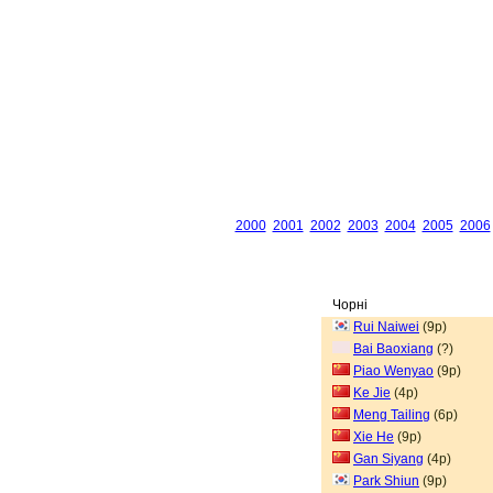
2000
2001
2002
2003
2004
2005
2006
Чорні
Rui Naiwei
(9p)
Bai Baoxiang
(?)
Piao Wenyao
(9p)
Ke Jie
(4p)
Meng Tailing
(6p)
Xie He
(9p)
Gan Siyang
(4p)
Park Shiun
(9p)