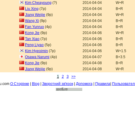
Kim Cheayoung
(?)
2014-04-04
W+R
Liu Xing
(7p)
2014-04-04
B+R
Jiang Weijie
(9p)
2014-04-04
W+R
Wang Xi
(9p)
2014-04-04
B+R
Fan Yunruo
(4p)
2014-04-04
B+R
Kong Jie
(9p)
2014-04-06
W+R
Tan Xiao
(7p)
2014-04-06
B+R
Peng Liyao
(5p)
2014-04-06
B+R
Kim Hyeoimin
(7p)
2014-04-06
W+1.5
Osawa Narumi
(4p)
2014-04-07
B+3.5
Kong Jie
(9p)
2014-04-08
B+R
Jiang Weijie
(9p)
2014-04-08
W+R
1
2
3
>>
fu.com
О Сторiнке
|
Blog
|
Зворотний зв'язок
|
Допомога
|
Правила
|
Пользовател