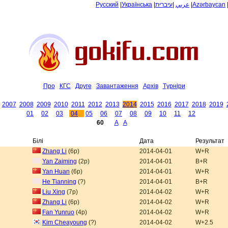
Русский
|
Українська
|
עיברית
|
عربي
|
Azərbaycan
Про
КГС
Друге
Завантаження
Архiв
Tурнiри
2007
2008
2009
2010
2011
2012
2013
2014
2015
2016
2017
2018
2019
01
02
03
04
05
06
07
08
09
10
11
12
60
A
A
Білі
Дата
Результат
Zhang Li
(6p)
2014-04-01
W+R
Yan Zaiming
(2p)
2014-04-01
B+R
Yan Huan
(6p)
2014-04-01
W+R
He Tianning
(?)
2014-04-01
B+R
Liu Xing
(7p)
2014-04-02
W+R
Zhang Li
(6p)
2014-04-02
W+R
Fan Yunruo
(4p)
2014-04-02
W+R
Kim Cheayoung
(?)
2014-04-02
W+2.5