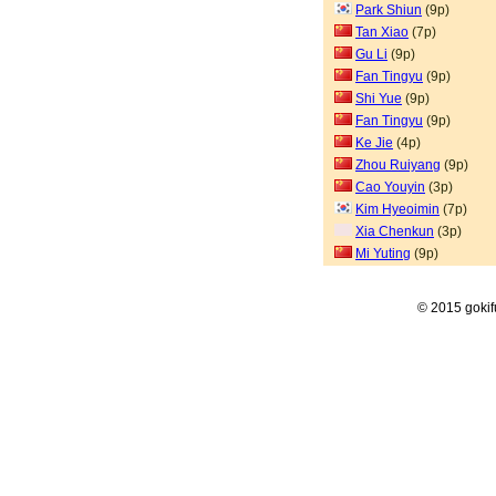
Park Shiun
(9p)
Tan Xiao
(7p)
Gu Li
(9p)
Fan Tingyu
(9p)
Shi Yue
(9p)
Fan Tingyu
(9p)
Ke Jie
(4p)
Zhou Ruiyang
(9p)
Cao Youyin
(3p)
Kim Hyeoimin
(7p)
Xia Chenkun
(3p)
Mi Yuting
(9p)
© 2015 goki