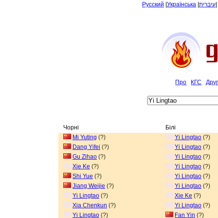
Русский
|
Українська
|
עיברית
Про
КГС
Дру
Чорні
Білі
Mi Yuting
(?)
Yi Lingtao
(?)
Dang Yifei
(?)
Yi Lingtao
(?)
Gu Zihao
(?)
Yi Lingtao
(?)
Xie Ke
(?)
Yi Lingtao
(?)
Shi Yue
(?)
Yi Lingtao
(?)
Jiang Weijie
(?)
Yi Lingtao
(?)
Yi Lingtao
(?)
Xie Ke
(?)
Xia Chenkun
(?)
Yi Lingtao
(?)
Yi Lingtao
(?)
Fan Yin
(?)