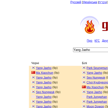
Русский
|
Українська
|
עיברית
Про
КГС
Дру
Чорні
Білі
Yang Jaeho
(9p)
Park Seungmun
Ma Xiaochun
(9p)
Yang Jaeho
(9p
Yang Jaeho
(9p)
Seo Nungwuk
(
Yang Jaeho
(9p)
Choi Kyubyeon
Yang Jaeho
(9p)
Ma Xiaochun
(9
Seo Nungwuk
(9p)
Yang Jaeho
(9p
Yang Jaeho
(9p)
Park Jungwhan
Yang Jaeho
(9p)
Park Jungwhan
Yang Jaeho
(9p)
Moon Dowon
(3