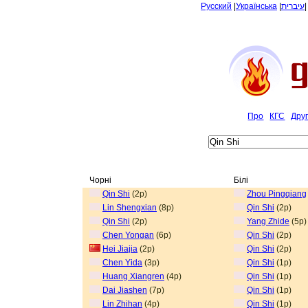
Русский
|
Українська
|
עיברית
Про
КГС
Дру
Чорні
Білі
Qin Shi
(2p)
Zhou Pingqiang
Lin Shengxian
(8p)
Qin Shi
(2p)
Qin Shi
(2p)
Yang Zhide
(5p)
Chen Yongan
(6p)
Qin Shi
(2p)
Hei Jiajia
(2p)
Qin Shi
(2p)
Chen Yida
(3p)
Qin Shi
(1p)
Huang Xiangren
(4p)
Qin Shi
(1p)
Dai Jiashen
(7p)
Qin Shi
(1p)
Lin Zhihan
(4p)
Qin Shi
(1p)